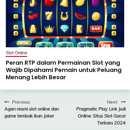
Slot Online
Peran RTP dalam Permainan Slot yang
Wajib Dipahami Pemain untuk Peluang
Menang Lebih Besar
Navigasi
Previous:
Next:
Agen resmi slot online dan
Pragmatic Play Link Judi
pos
game tembak ikan Joker
Online: Situs Slot Gacor
Terbaru 2024