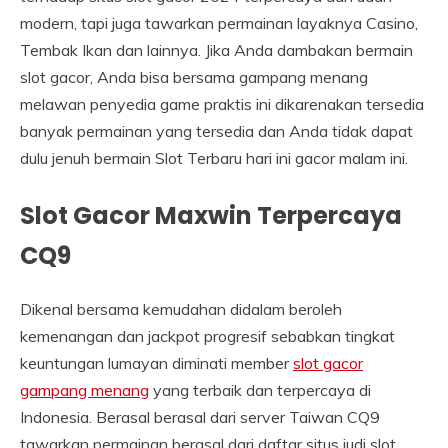
modern, tapi juga tawarkan permainan layaknya Casino,
Tembak Ikan dan lainnya. Jika Anda dambakan bermain
slot gacor, Anda bisa bersama gampang menang
melawan penyedia game praktis ini dikarenakan tersedia
banyak permainan yang tersedia dan Anda tidak dapat
dulu jenuh bermain Slot Terbaru hari ini gacor malam ini.
Slot Gacor Maxwin Terpercaya
CQ9
Dikenal bersama kemudahan didalam beroleh
kemenangan dan jackpot progresif sebabkan tingkat
keuntungan lumayan diminati member
slot gacor
gampang menang
yang terbaik dan terpercaya di
Indonesia. Berasal berasal dari server Taiwan CQ9
tawarkan permainan berasal dari daftar situs judi slot