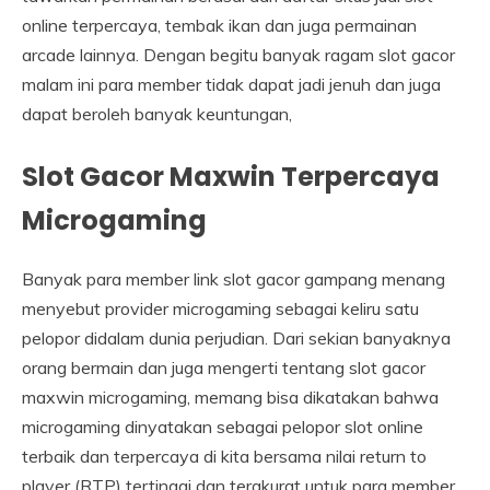
online terpercaya, tembak ikan dan juga permainan
arcade lainnya. Dengan begitu banyak ragam slot gacor
malam ini para member tidak dapat jadi jenuh dan juga
dapat beroleh banyak keuntungan,
Slot Gacor Maxwin Terpercaya
Microgaming
Banyak para member link slot gacor gampang menang
menyebut provider microgaming sebagai keliru satu
pelopor didalam dunia perjudian. Dari sekian banyaknya
orang bermain dan juga mengerti tentang slot gacor
maxwin microgaming, memang bisa dikatakan bahwa
microgaming dinyatakan sebagai pelopor slot online
terbaik dan terpercaya di kita bersama nilai return to
player (RTP) tertinggi dan terakurat untuk para member