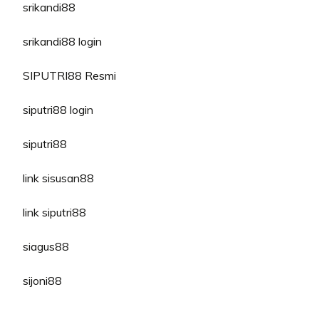
srikandi88
srikandi88 login
SIPUTRI88 Resmi
siputri88 login
siputri88
link sisusan88
link siputri88
siagus88
sijoni88