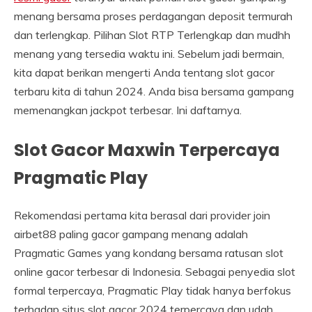
menang bersama proses perdagangan deposit termurah
dan terlengkap. Pilihan Slot RTP Terlengkap dan mudhh
menang yang tersedia waktu ini. Sebelum jadi bermain,
kita dapat berikan mengerti Anda tentang slot gacor
terbaru kita di tahun 2024. Anda bisa bersama gampang
memenangkan jackpot terbesar. Ini daftarnya.
Slot Gacor Maxwin Terpercaya
Pragmatic Play
Rekomendasi pertama kita berasal dari provider join
airbet88 paling gacor gampang menang adalah
Pragmatic Games yang kondang bersama ratusan slot
online gacor terbesar di Indonesia. Sebagai penyedia slot
formal terpercaya, Pragmatic Play tidak hanya berfokus
terhadap situs slot gacor 2024 terpercaya dan udah