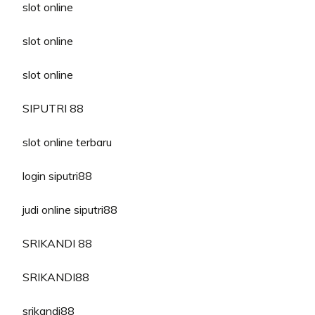
slot online
slot online
slot online
SIPUTRI 88
slot online terbaru
login siputri88
judi online siputri88
SRIKANDI 88
SRIKANDI88
srikandi88