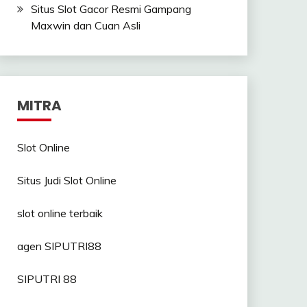
Situs Slot Gacor Resmi Gampang
Maxwin dan Cuan Asli
MITRA
Slot Online
Situs Judi Slot Online
slot online terbaik
agen SIPUTRI88
SIPUTRI 88