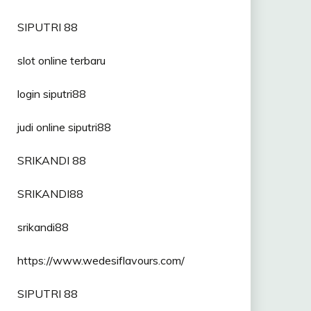
SIPUTRI 88
slot online terbaru
login siputri88
judi online siputri88
SRIKANDI 88
SRIKANDI88
srikandi88
https://www.wedesiflavours.com/
SIPUTRI 88