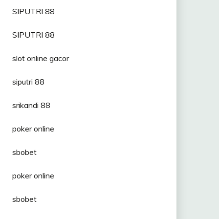
SIPUTRI 88
SIPUTRI 88
slot online gacor
siputri 88
srikandi 88
poker online
sbobet
poker online
sbobet