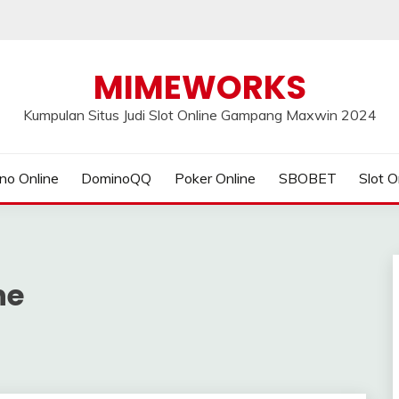
MIMEWORKS
Kumpulan Situs Judi Slot Online Gampang Maxwin 2024
no Online
DominoQQ
Poker Online
SBOBET
Slot O
ne