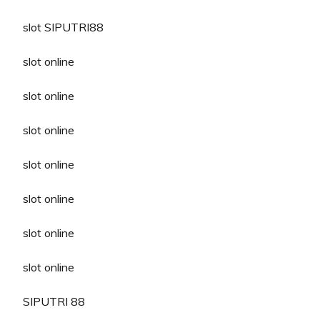
slot SIPUTRI88
slot online
slot online
slot online
slot online
slot online
slot online
slot online
SIPUTRI 88