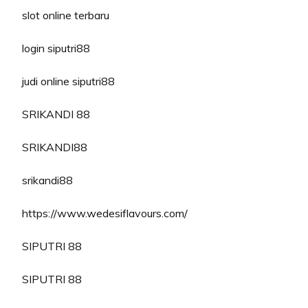
slot online terbaru
login siputri88
judi online siputri88
SRIKANDI 88
SRIKANDI88
srikandi88
https://www.wedesiflavours.com/
SIPUTRI 88
SIPUTRI 88